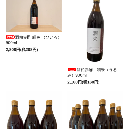
酒粕赤酢 緋色 （ひいろ）
900ml
2,808円(税208円)
酒粕赤酢 潤朱（うる
み）900ml
2,160円(税160円)