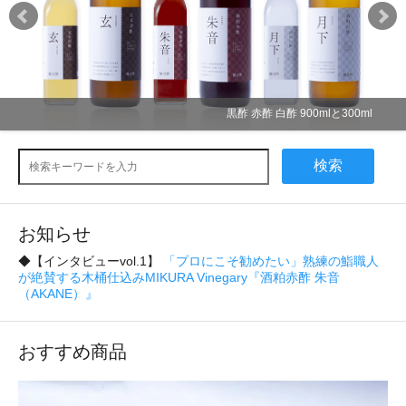
0ml
& vinegar 180ml 全1
検索
お知らせ
◆【インタビューvol.1】
「プロにこそ勧めたい」熟練の鮨職人
が絶賛する木桶仕込みMIKURA Vinegary『酒粕赤酢 朱音
（AKANE）』
おすすめ商品