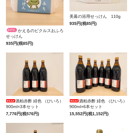
美暮の浴用せっけん 110g
935円(税85円)
かえるのピクルスおふろ
せっけん
935円(税85円)
酒粕赤酢 緋色 （ひいろ）
酒粕赤酢 緋色 （ひいろ）
900ml×3本セット
900ml×6本セット
7,776円(税576円)
15,552円(税1,152円)