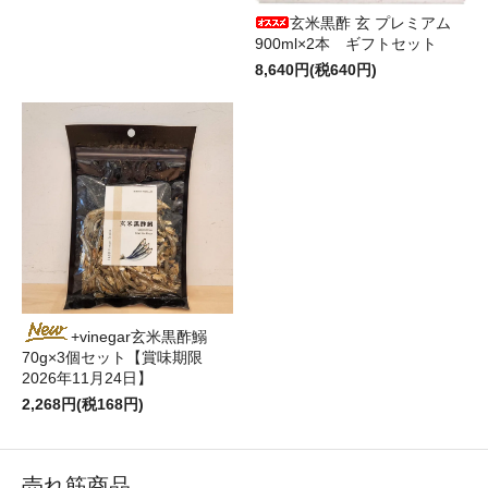
玄米黒酢 玄 プレミアム
900ml×2本 ギフトセット
8,640円(税640円)
+vinegar玄米黒酢鰯
70g×3個セット【賞味期限
2026年11月24日】
2,268円(税168円)
売れ筋商品