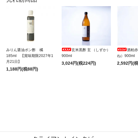
みりん醤油ポン酢 橘
玄米黒酢 玄 （しずか）
酒粕赤
185ml 【賞味期限2027年1
900ml
ね）900ml
月21日】
3,024円(税224円)
2,592円(
1,188円(税88円)